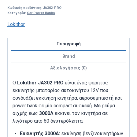
PRO
Κωδικός προϊόντος:
JA302-PRO
Εκκινητής
Κατηγορία:
Car Power Banks
Μπαταρίας
Lokithor
3000A
12V
με
Περιγραφή
Αεροσυμπιεστή
150PSI
Brand
ποσότητα
Αξιολογήσεις (0)
Ο
Lokithor JA302 PRO
είναι ένας φορητός
εκκινητής μπαταρίας αυτοκινήτου 12V που
συνδυάζει εκκίνηση κινητήρα, αεροσυμπιεστή και
power bank σε μία compact συσκευή. Με ρεύμα
αιχμής έως
3000A
εκκινεί τον κινητήρα σε
λιγότερο από 60 δευτερόλεπτα.
Εκκινητής 3000A:
εκκίνηση βενζινοκινητήρων